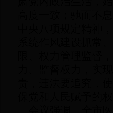
肃党内政治生活，始
高度一致；驰而不息
中央八项规定精神，
系统作风建设抓常、
限、权力管理监督，
力、监督权力，实现
责，违法要追究，使
保党和人民赋予的权
会议强调，全市