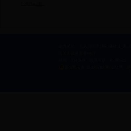
开2023年全区...
主办单位：包头市医疗365bet赌城_36
南路市政务服务中心
邮编：014060 联系电话：6980522 邮箱
蒙公网安备 15020702000174号
蒙