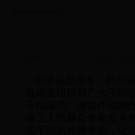
您的位置:
首页
>
机关党建
> 正文
发布时间：2022-11-09 作者：包头市医疗365be
疫情就是命令，防控
各级党组织和广大干部
不怕疲劳、连续作战的
保卫人民群众生命安全和
员干部的先锋本色，让市医