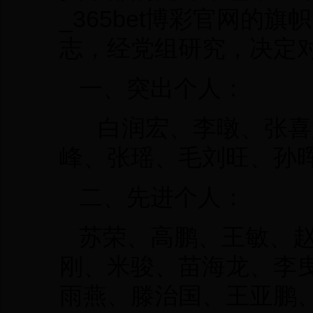
_365bet博彩官网
志，经党组研究，决定对
一、突出个人：
白润宏、李暾、张喜
峰、张瑶、毛刘旺、孙
二、先进个人：
苏荣、高鹏、王敏、
刚、米骏、苗海龙、李
雨燕、滕治国、王亚鹏