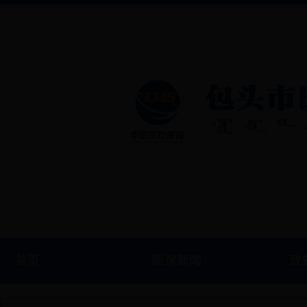
首页
医保新闻
政