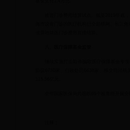
基金支付1.4万元。
推进门诊费用结算试点。截至2019年底
海市设有门诊的医疗机构已全部联网。长三角地
省异地就医门诊费用直接结算。
八、医疗保障基金监管
继续实施打击欺诈骗取医疗保障基金专项行
协议6730家、行政处罚6638家、移交司法机
115.56亿元。
全年国家医保局共组织69个检查组开展全国
注释：