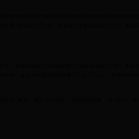
，长三角地区全部41个城市已经实现跨省异地就医门诊费用直接结
区累计结算64.6万人次，涉及医疗总费用14262.2万元。西
动，各级医保部门共现场检查定点医药机构81.5万家，查处违
关357家；各地共处理违法违规参保人员3.31万人，暂停结算6
性飞行检查，覆盖30个省份、149家医药机构，共计查出涉嫌违