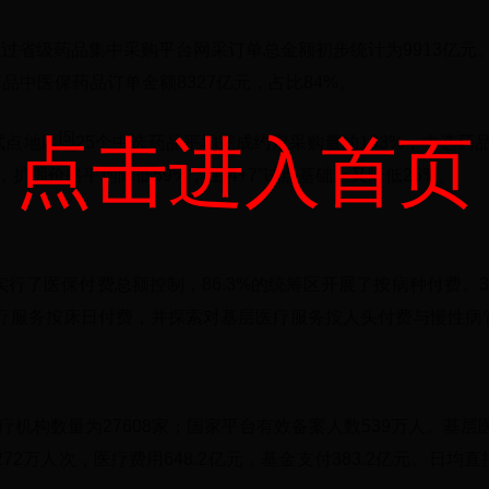
）通过省级药品集中采购平台网采订单总金额初步统计为9913亿
药品中医保药品订单金额8327亿元，占比84%。
[5]
点击进入首页
购试点地区
25个中选药品平均完成约定采购量的183%，中选药
扩围价格平均降低59%，在“4+7”试点基础上又降低25%。
实行了医保付费总额控制，86.3%的统筹区开展了按病种付费。3
医疗服务按床日付费，并探索对基层医疗服务按人头付费与慢性病
医疗机构数量为27608家；国家平台有效备案人数539万人。基
72万人次，医疗费用648.2亿元，基金支付383.2亿元。日均直