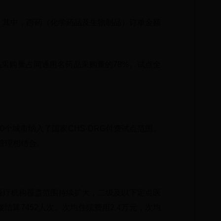
元。其中，西药（化学药品及生物制品）订单金额
品采购量占同通用名药品采购量的78%。试点全
0个城市纳入了国家CHS-DRG付费试点范围。
管理相结合。
层医疗机构覆盖范围持续扩大，二级及以下定点医
接结算7452人次。次均住院费用2.4万元，次均