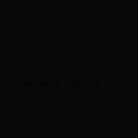
：
174
大和十九届二中、三中、四中全会精神以及中央
中求进工作总基调，锐意改革，攻坚克难，推动