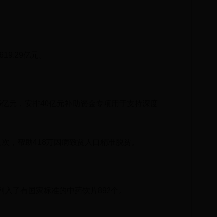
19.29亿元。
45亿元，安排40亿元补助资金专项用于支持深度
人次，帮助418万因病致贫人口精准脱贫。
还列入了有国家标准的中药饮片892个。