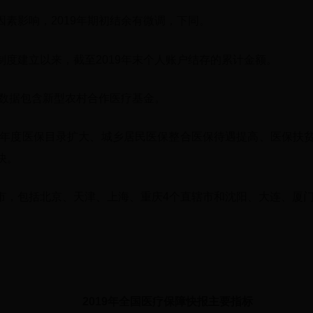
素影响，2019年期初结余有微调，下同。
度建立以来，截至2019年末个人账户结存的累计金额。
比数据包含新型农村合作医疗基金。
但该年度医保目录扩大、城乡居民医保整合医保待遇提高、医保扶
快。
市，包括北京、天津、上海、重庆4个直辖市和沈阳、大连、厦门
2019年全国医疗保障快报主要指标