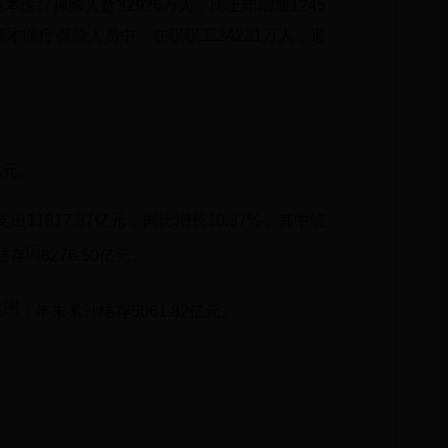
本医疗保险人数32926万人，比上年增加1245
工基本医疗保险人员中，在职职工24231万人，退
1亿元。
出11817.37亿元，同比增长10.37%，其中统
[2]
结存
8276.50亿元。
[4]
%
；年末累计结存5061.82亿元。