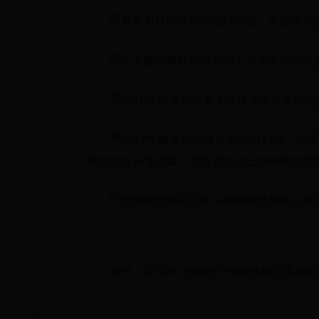
[1]
基金累计结存为快报时点数，受政策等因
[2]
个人账户累计结存为职工基本医疗保险制
[3]
2018年城乡居民基本医疗保险基金同
[4]
2019年城乡居民收支增速均趋缓，
筹层次提升等因素，导致基金支出增长相对较
[5]
指国家组织药品集中采购和使用试点城
附件：2019年全国医疗保障快报主要指标