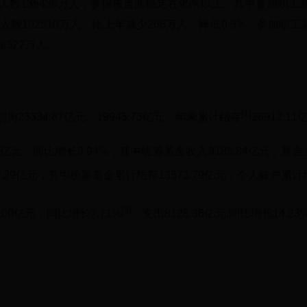
人数135436万人，参保覆盖面稳定在95%以上。其中参加职工基
数102510万人，比上年减少268万人，降低0.3%。参加职
和322万人。
[1]
3334.87亿元、19945.73亿元，年末累计结存
26912.1
亿元，同比增长9.94%，其中统筹基金收入9185.84亿元；基金支
50.29亿元，其中统筹基金累计结存13573.79亿元，个人账户累计
[3]
00亿元，同比增长7.71%
；支出8128.36亿元,同比增长14.23