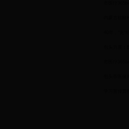
市医疗365
保改革实践
内蒙古核酸检
40年，“宪
包头力度：
市医疗365
习贯彻党的
包头市医保
学习宣传贯