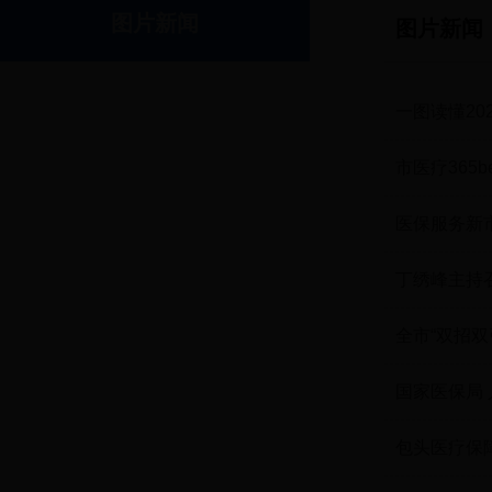
图片新闻
图片新闻
一图读懂20
市医疗365b
栏目
医保服务新
丁绣峰主持
全市“双招双
国家医保局
包头医疗保