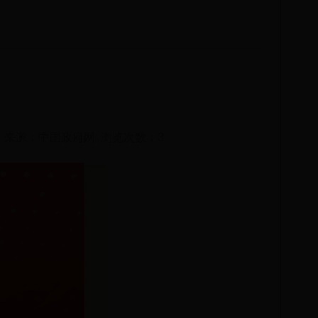
彩官网 来源：中国政府网 浏览次数：
3