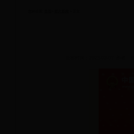
您的位置:
首页
>
图片新闻
> 正文
发布时间：2023-03-07 作者