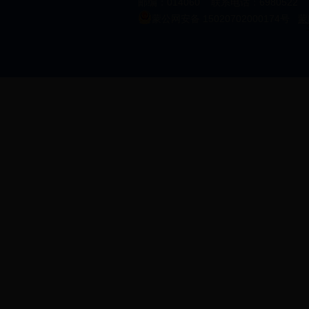
邮编：014060 联系电话：6980522 邮箱
蒙公网安备 15020702000174号
蒙