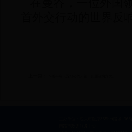
在曼谷，一位外国
首外交行动的世界反
上一篇：
习近平在《湿地公约》第十四届缔约方大...
主办单位：包头市医疗365bet赌城_36
南路市政务服务中心