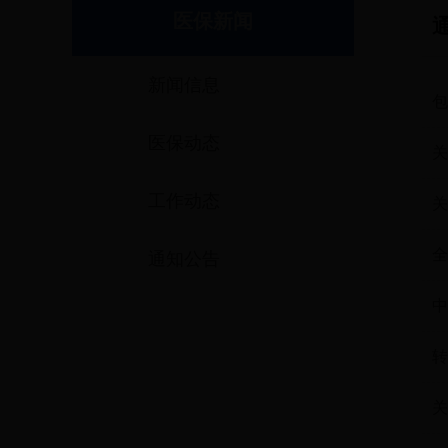
医保新闻
新闻信息
包
医保动态
流
关
工作动态
关
全
通知公告
中
转
生
关