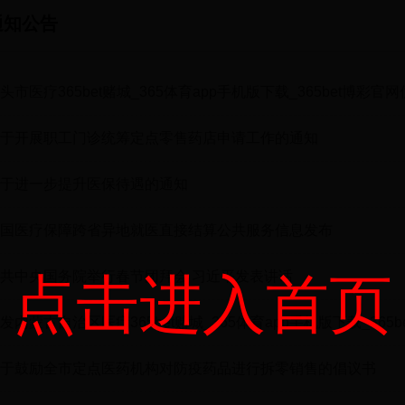
通知公告
头市医疗365bet赌城_365体育app手机版下载_365bet博彩
程清单
于开展职工门诊统筹定点零售药店申请工作的通知
于进一步提升医保待遇的通知
国医疗保障跨省异地就医直接结算公共服务信息发布
共中央国务院举行春节团拜会 习近平发表讲话
点击进入首页
发内蒙古自治区医疗365bet赌城_365体育app手机版下载_365b
健康委关于做好“乙类乙管”后新型冠状病毒感染患者治疗费用医
于鼓励全市定点医药机构对防疫药品进行拆零销售的倡议书