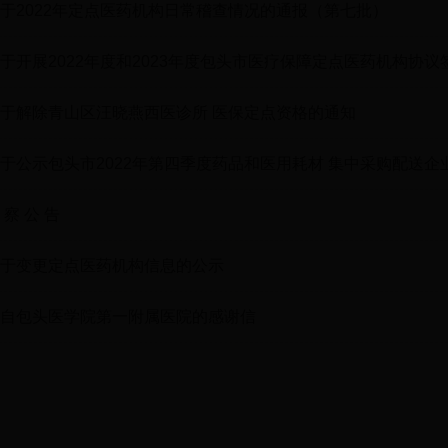
于2022年定点医药机构日常稽查情况的通报（第七批）
于开展2022年度和2023年度包头市医疗保障定点医药机构协
于解除青山区汪晓燕西医诊所 医保定点资格的通知
于公示包头市2022年第四季度药品和医用耗材 集中采购配送
 察 公 告
于变更定点医药机构信息的公示
自包头医学院第一附属医院的感谢信