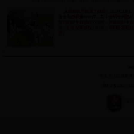
经济
|
就业
|
住房
|
社保
|
环境
|
农牧业
|
工业和建筑业
|
综合实力
从市知识产权局了解到，2022年1至1
市专利授权量4201件，其中发明专利授权4
实用新型专利授权3578件，外观设计专利授
件，职务发明授权3567件，非职务发明授权
件。
网
包头市人民政府主
蒙ICP备0500333