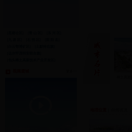
[昆都仑区]
[青 山 区]
[东 河 区]
[九 原 区]
[石 拐 区]
[固 阳 县]
[白云鄂博矿区]
[土默特右旗]
[达尔罕茂明安联合旗]
[包头稀土高新技术产业开发区]
视频鹿城
更多>>
稀土高新区
地理位置
|
自然状况