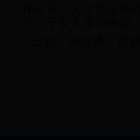
作许可、人才签证和
疗、子女入学等政策
王毅、何立峰、肖
上一篇：
李克强主持召开国务院党组会议 韩正出席