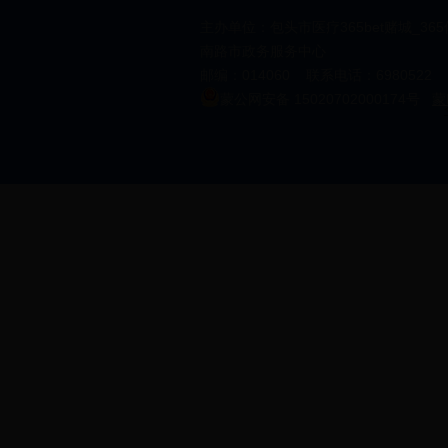
主办单位：包头市医疗365bet赌城_36
南路市政务服务中心
邮编：014060 联系电话：6980522 邮箱
蒙公网安备 15020702000174号
蒙