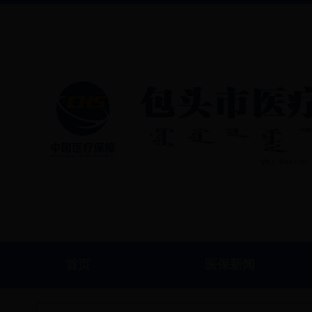
首页
医保新闻