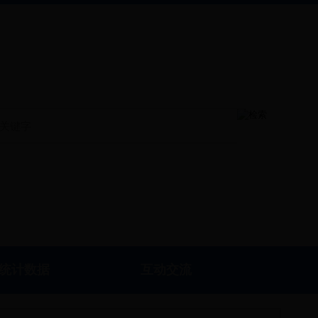
统计数据
互动交流