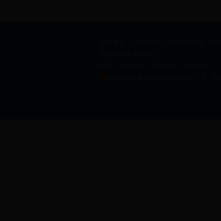
主办单位：包头市医疗365bet赌城_36
南路市政务服务中心
邮编：014060 联系电话：6980522 邮箱
蒙公网安备 15020702000174号
蒙