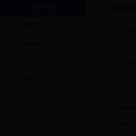
医保新闻
医保动态
新闻信息
市医疗365
医保动态
集采工作
“主动办、
工作动态
市医疗保险
全市“双招双
通知公告
市医疗365b
会
我市生育保
进一步优化