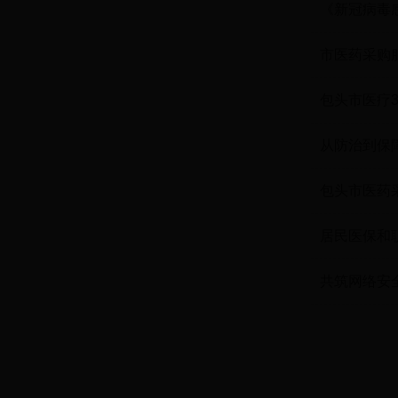
《新冠病毒
市医药采购
包头市医疗3
保服务品质
从防治到保
包头市医药
居民医保和
共筑网络安