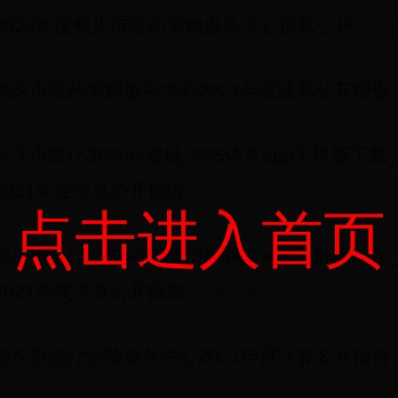
2023年度包头市医药采购服务中心预算公开
202
包头市医药采购服务中心2021年度决算公开报告
包头市医疗365bet赌城_365体育app手机版下载
2021年度决算公开报告
2022-09-26
点击进入首页
包头市医疗365bet赌城_365体育app手机版下载
2021年度决算公开报告
2022-09-26
包头市医疗保险服务中心2021年度决算公开报告