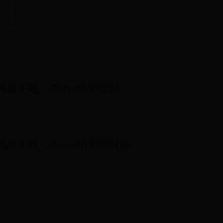
手机版下载_365bet博彩官网
手机版下载_365bet博彩官网预
3-02-08