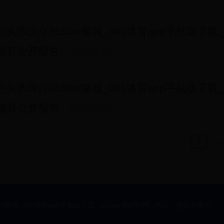
包头市医疗365bet赌城_365体育app手机版下载_
预算公开报告
2021-03-29
包头市医疗365bet赌城_365体育app手机版下载_
预算公开报告
2021-03-29
1
2
t赌城_365体育app手机版下载_365bet博彩官网 地址：包头市建华