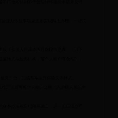
若不符合条件则不予受理转移接续申请并及时
校验规则涉及事项应逐步实现网上办理、一站式
生成《参保人员基本医疗保险信息表》（以下
送至转入地经办机构；若个人账户有余额的，
信息平台，完成基本医疗保险关系转入。
核对无误后可将个人账户金额计入参保人员的个
地在本办法规定时限基础上，进一步压缩办理