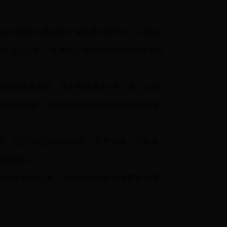
定办理职工基本医疗保险费补缴手续，补缴后
3个月以上的，基本医疗保险待遇按各统筹地区
切换参保关系的，且中断缴费3个月（含）以内
定享受待遇，中断期间的待遇可按规定追溯享
算。达到法定退休年龄时，享受退休人员基本
老金绑定。
停基本医保关系，并为其依规参保缴费和享受