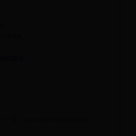
等。
月1日起实施。
》的政策解读
下一篇：
关于进一步做好呼包鄂乌城乡居民大病保...