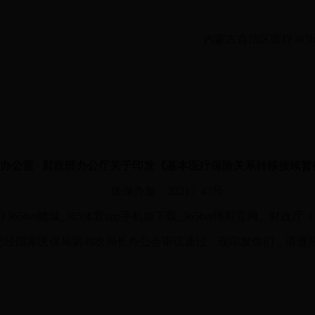
内蒙古自治区医疗365be
办公室
财政部办公厅关于印发《基本医疗保险关系转移接续暂
医保办发〔
2021〕43号
bet赌城_365体育app手机版下载_365bet博彩官网、财政厅
已经国家医保局第
49次局长办公会审议通过，现印发你们，请遵