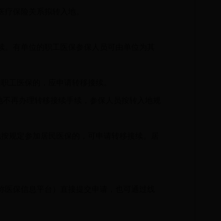
医疗保险关系拟转入地。
续。有单位的职工医保参保人员可由单位为其
加职工医保的，应申请转移接续。
地不再办理转移接续手续，参保人员按转入地规
地按规定参加居民医保的，可申请转移接续。居
称医保信息平台）直接提交申请，也可通过线