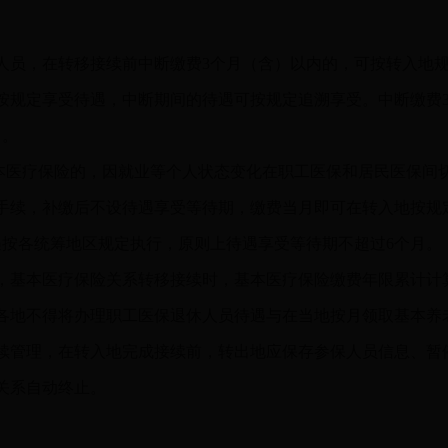
员，在转移接续前中断缴费3个月（含）以内的，可按转入地规
按规定享受待遇，中断期间的待遇可按规定追溯享受。中断缴费
月。
基本医疗保险的，因就业等个人状态变化在职工医保和居民医保间
手续，补缴后不设待遇享受等待期，缴费当月即可在转入地按规
遇按各统筹地区规定执行，原则上待遇享受等待期不超过6个月。
基本医疗保险关系转移接续时，基本医疗保险缴费年限累计计
各地不得将办理职工医保退休人员待遇与在当地按月领取基本养
管理，在转入地完成接续前，转出地应保存参保人员信息、暂
关系自动终止。