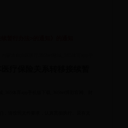
接续暂行办法>的通知》的通知
：内蒙古自治区医疗365bet赌城_365体育app手
本医疗保险关系转移接续暂
_365体育app手机版下载_365bet博彩官网、财
你们，请按照文件要求，认真贯彻执行。原有文