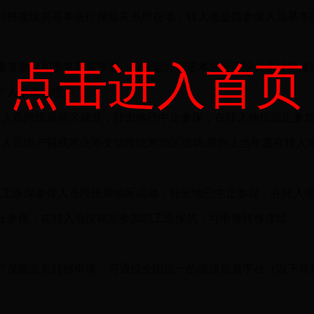
移接续前基本医疗保险关系所在地，转入地是指参保人员基本
点击进入首页
复参保和重复享受待遇，按规定办理基本医疗保险关系转移接
个人申请办理。
保人员跨统筹地区就业，转出地已中止参保，在转入地按规定参
保人员因户籍或常住地变动跨统筹地区流动,原则上当年度在转入
。
。职工医保参保人员跨统筹地区流动，转出地已中止参保，在转入
止参保，在转入地按规定参加职工医保的，可申请转移接续。
保险关系转移申请，可通过全国统一的医保信息平台（以下简