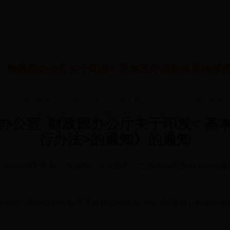
 财政部办公厅关于印发< 基本医疗保险关系转移
疗365bet赌城_365体育app手机版下载_365bet博彩官网 来源
机版下载_365bet博彩官网 浏览次数：
1233
办公室
财政部办公厅关于印发
<
基
行办法
>的通知》的通知
载_365bet博彩官网、财政局，满洲里市、二连浩特市医疗365bet赌城
于印发
<基本医疗保险关系转移接续暂行办法>的通知》转发给