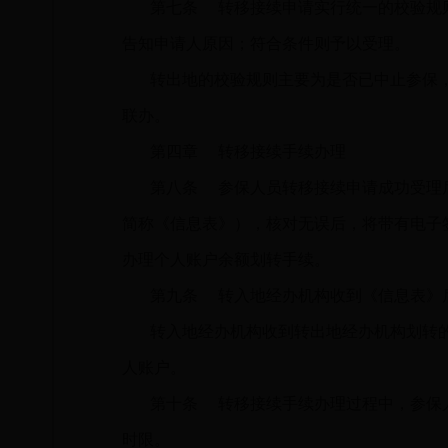
第七条
转移接续申请实行统一的校验规则
告知申请人原因；符合条件则予以受理。
转出地的校验规则主要为是否已中止参保
联办。
第四章
转移接续手续办理
第八条
参保人员转移接续申请成功受理后
简称《信息表》），核对无误后，将带有电子
办理个人账户余额划转手续。
第九条
转入地经办机构收到《信息表》后
转入地经办机构收到转出地经办机构划转
人账户。
第十条
转移接续手续办理过程中，参保人
时限。