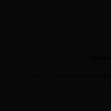
国家医保局
各省、自治区、直辖市及新疆生产建设兵团医疗365
《基本医疗保险关系转移接续暂行办法》