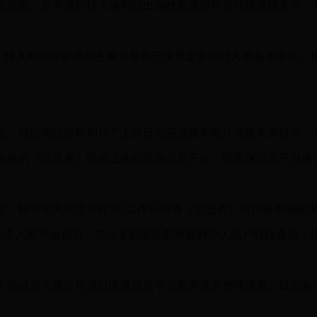
前置，在申请时转入地和转出地校验是否符合转移接续条件，
，转入地的校验规则主要为是否已按规定参加转入地基本医保。
，转出地经办机构10个工作日内完成基本医疗保险关系转出，
签章的《信息表》同步上传到医保信息平台，经医保信息平台传
，核对相关信息并在5个工作日内将《信息表》同步至本地医保
的个人账户余额后，与业务档案匹配并核对个人账户转移金额，
员或用人单位可通过医保信息平台查询业务办理进度。鼓励各