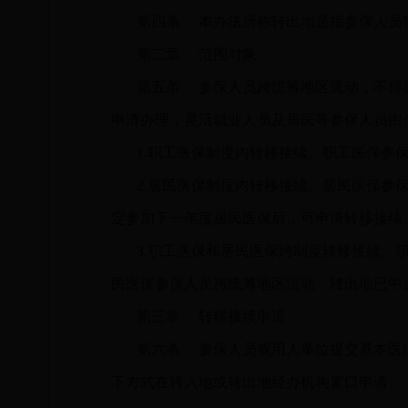
第四条
本办法所称转出地是指参保人员转
第二章
范围对象
第五条
参保人员跨统筹地区流动，不得重
申请办理，灵活就业人员及居民等参保人员由
1.职工医保制度内转移接续。职工医保参
2.居民医保制度内转移接续。居民医保参
定参加下一年度居民医保后，可申请转移接续
3.职工医保和居民医保跨制度转移接续
民医保参保人员跨统筹地区流动，转出地已中
第三章
转移接续申请
第六条
参保人员或用人单位提交基本医疗
下方式在转入地或转出地经办机构窗口申请。