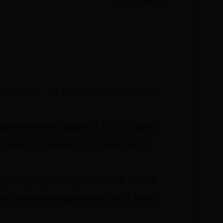
2021年11月1日
社会保险法》《中共中央国务院关于深化医疗
城乡居民基本医疗保险参保人员（以下简称居
人医保信息记录的传递、职工医保个人账户
基本医疗保险关系转移接续经办工作。省级医
障经办机构按要求做好基本医疗保险关系转移