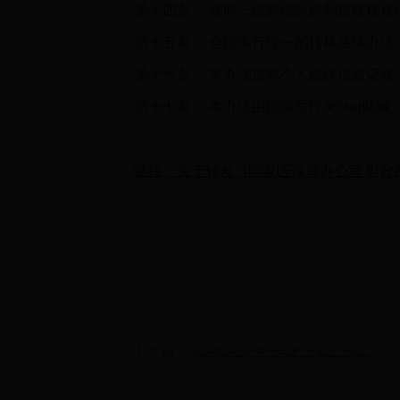
第十四条
在同一统筹地区跨制度转移接
第十五条
全国实行统一的转移接续办法，
第十六条
本办法所称个人医保信息记录，
第十七条
本办法由国家医疗365bet赌城_3
链接：关于转发《国家医保局办公室 财政
上一篇：
国务院办公厅关于印发 “十四五”全民...