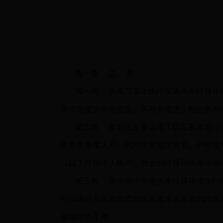
第一章
总 则
第一条
为规范基本医疗保险关系转移接续
保障制度改革的意见》等有关规定，制定本办
第二条
本办法主要适用于职工基本医疗保
民医保参保人员）因跨统筹地区就业、户籍或
（以下简称个人账户）资金的转移和医保待遇
第三条
基本医疗保险关系转移接续实行统
疗保障经办机构负责组织实施跨省和省内跨统
接续经办工作。