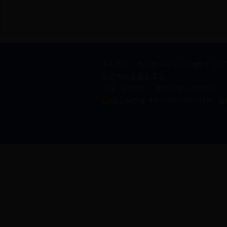
主办单位：包头市医疗365bet赌城_36
南路市政务服务中心
邮编：014060 联系电话：6980522 邮箱
蒙公网安备 15020702000174号
蒙