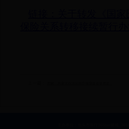
链接：关于转发《国家
保险关系转移接续暂行办
上一篇：
图解：内蒙古自治区医疗保障基金使用监...
主办单位：包头市医疗365bet赌城_36