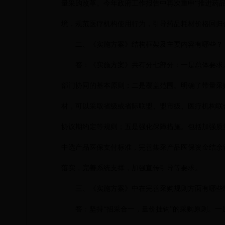
量采购改革。今年政府工作报告中再次重申“推进药
境，规范医疗机构使用行为，引导药品耗材价格回归
二、《实施方案》结构框架及主要内容有哪些？
答：《实施方案》共有分七部分：一是总体要求
部门协同的基本原则；二是覆盖范围。明确了带量采
材，可以采取省级或省际联盟、盟市级、医疗机构联
协议期约定等规则；五是强化保障措施。包括加强质
中选产品医保支付标准，完善集采产品医保资金结余
落实，完善系统支撑，加强宣传引导等要求。
三、《实施方案》中在完善采购规则方面有哪些
答：坚持
“招采合一，量价挂钩”的采购原则。