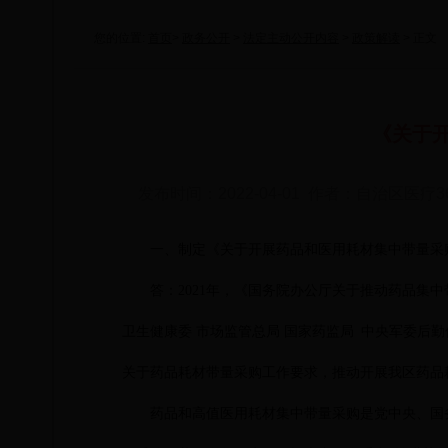
您的位置:
首页
>
政务公开
>
法定主动公开内容
>
政策解读
> 正文
《关于
发布时间：2022-04-01 作者：自治区医疗3
一、制定《关于开展药品和医用耗材集中带量采
答：
2021年，《国务院办公厅关于推动药品集
卫生健康委 市场监管总局 国家药监局 中央军委后
关于药品耗材带量采购工作要求，推动开展我区药品
药品和高值医用耗材集中带量采购是党中央、国