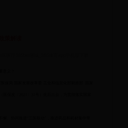
政策解读
治区医疗365bet赌城_365体育app手机版下载
要意义？
家医保局 国家发展改革委 工业和信息化部财政部 国家
医保发〔2021〕31号）先后出台，为贯彻落实国家
不懈、协同推进
“三医联动”，推进药品和耗材集中带