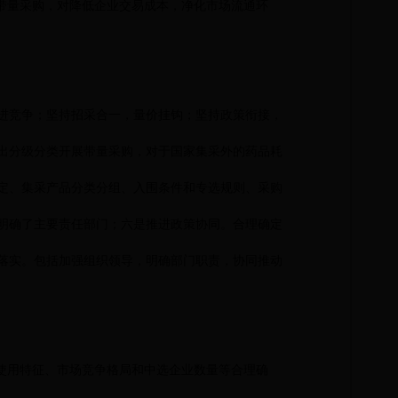
带量采购，对降低企业交易成本，净化市场流通环
进竞争；坚持招采合一，量价挂钩；坚持政策衔接，
出分级分类开展带量采购，对于国家集采外的药品耗
定、集采产品分类分组、入围条件和专选规则、采购
明确了主要责任部门；六是推进政策协同。合理确定
落实。包括加强组织领导，明确部门职责，协同推动
使用特征、市场竞争格局和中选企业数量等合理确