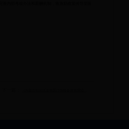
完善内部考核办法和薪酬机制，将激励政策传导至医
下一篇：
《内蒙古自治区基本医疗保险参保管理经...