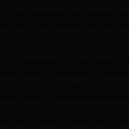
，并在采购文书中公开；二是确定产品分类或分组。建立基于采购量、采
分组；三是确定入围条件和中选规则。统筹参与企业数量及市场竞争格局
医用耗材入围条件及中选规则；四是确定采购协议期限。根据中选企业数
对医保支付范围内集中带量采购的药品，以中选价格为基准确定医保支付
下的原研药、参比制剂、通过一致性评价的仿制药实行同一医保支付标准
，非中选产品的医保支付标准应不高于类别相同、功能相近中选产品的最
的激励机制。在采购周期内，不因采购品种价格下降而相应降低医保总额
余留用激励。在集中带量采购覆盖的药品和医用耗材品种多、金额大、涉
应医疗服务价格调整，制定最高指导价。开展按病种（病组）等方式付费