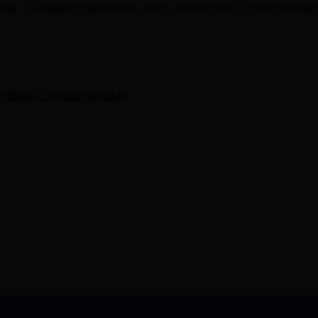
标准，以后按规则定期调整病种（病组）医保支付标准。定点医疗机构应
带量采购工作实施方案的通知