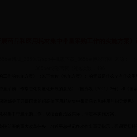
开展药品和医用耗材集中带量采购工作的实施方案》
65bet赌城_365体育app手机版下载_365bet博彩官网 来源：自
_365bet博彩官网 浏览次数：
496
购工作的实施方案》（以下简称《实施方案》）的背景是什么？有什么重
中带量采购工作常态化制度化开展的意见》（国办发〔2021〕2号）和《国
勤保障部关于开展国家组织高值医用耗材集中带量采购和使用的指导意见》（
耗材集中带量采购工作，现结合自治区实际，制定本实施方案。
务院部署的重大改革任务，习近平总书记多次作出重要指示，强调要坚持