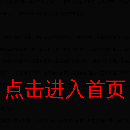
品和高值医用耗材集中带量采购”。常态化制度化开展药品和高值医用耗材
合理水平，减轻群众医药费用负担具有重要意义。
。明确了指导思想，确定了坚持需求导向，质量优先；坚持市场主导，促
购药品耗材品种、生产企业和实施医疗机构范围；三是健全采购形式。提
合等多种形式的带量采购工作；四是完善采购规则。明确了约定采购量确
量监管、确保供应配送、确保优先使用、确保结算回款等工作职责，同时
点击进入首页
留用、医疗服务价格动态调整、医保付费方式调整等措施；七是做好推进
制度设计？
一是确定约定采购量。由医疗机构上报需求采购量，约定采购比例根据临床