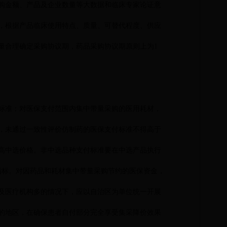
购金额、产品及企业数量等大数据和临床专家论证意
，根据产品临床使用特点、质量、可替代程度、供应
量合理确定采购协议期，药品采购协议期原则上为1
标准；对医保支付范围内集中带量采购的医用耗材，
，未通过一致性评价仿制药的医保支付标准不得高于
高中选价格。非中选品种支付标准要在中选产品执行
指标。对因药品和耗材集中带量采购节约的医保资金，
及医疗机构多的情况下，应以自治区为单位统一开展
的地区，在确保患者自付部分完全享受集采降价效果