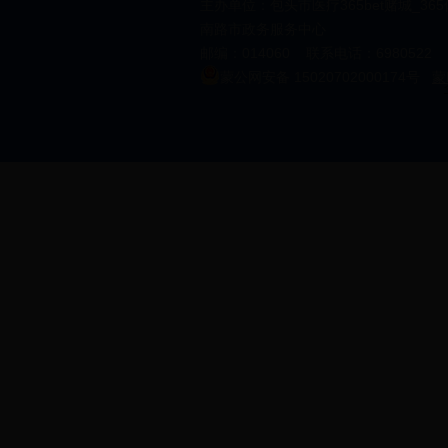
主办单位：包头市医疗365bet赌城_36
南路市政务服务中心
邮编：014060 联系电话：6980522 邮箱
蒙公网安备 15020702000174号
蒙