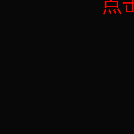
点
载_365
（
http
开”栏目
（二）
1.申
表》，申请
手机版下载
（
http:/
2.申
式、获取