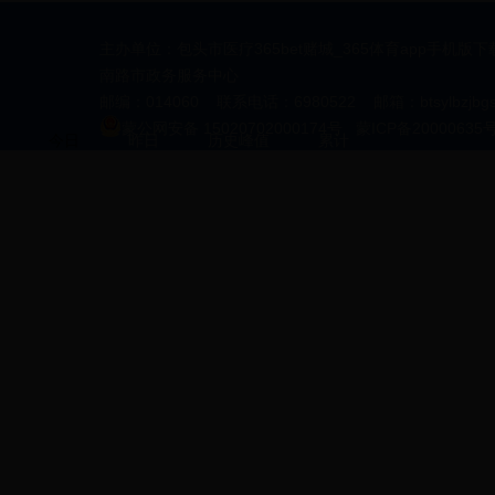
本机关将
主办单位：包头市医疗365bet赌城_365体育app手机版下
南路市政务服务中心
内予以公
邮编：014060 联系电话：6980522 邮箱：btsylbzjbg
蒙公网安备 15020702000174号
蒙ICP备20000635
定的，从
今日
昨日
历史峰值
累计
浏览量(PV):
访客数(UV):
IP数:
二、依
公民、
本指南，
（一）
1.当面
地址：
工作时间